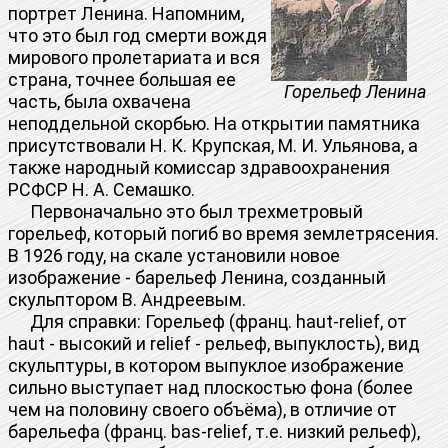
портрет Ленина. Напомним,
что это был год смерти вождя
мирового пролетариата и вся
страна, точнее большая ее
Горельеф Ленина
часть, была охвачена
неподдельной скорбью. На открытии памятника
присутствовали Н. К. Крупская, М. И. Ульянова, а
также народный комиссар здравоохранения
РСФСР Н. А. Семашко.
Первоначально это был трехметровый
горельеф, который погиб во время землетрясения.
В 1926 году, на скале установили новое
изображение - барельеф Ленина, созданный
скульптором В. Андреевым.
Для справки: Горельеф (франц. haut-relief, от
haut - высокий и relief - рельеф, выпуклость), вид
скульптуры, в котором выпуклое изображение
сильно выступает над плоскостью фона (более
чем на половину своего объёма), в отличие от
барельефа (франц. bas-relief, т.е. низкий рельеф),