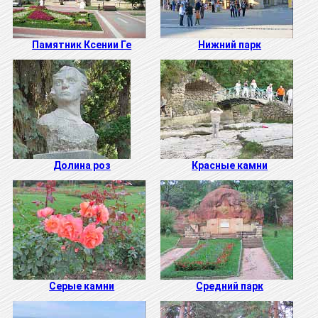
Памятник Ксении Ге
Нижний парк
Долина роз
Красные камни
Серые камни
Средний парк