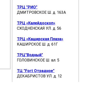
ТРЦ "РИО"
ДМИТРОВСКОЕ Ш. д. 163А
ТРЦ «Калейдоскоп»
СХОДНЕНСКАЯ УЛ. д. 56
ТРЦ «Каширская Плаза»
КАШИРСКОЕ Ш. д. 61Г
ТРЦ"Водный"
ГОЛОВИНСКОЕ Ш. вл. 5
ТЦ "Fort Отрадное"
ДЕКАБРИСТОВ УЛ. д. 12
ТЦ "Бутово молл"
ЧЕЧЁРСКИЙ ПР. д. 51
ТЦ "Вегас-Кунцево"
ХОРОШЕВСКИЙ ПР. д. 14