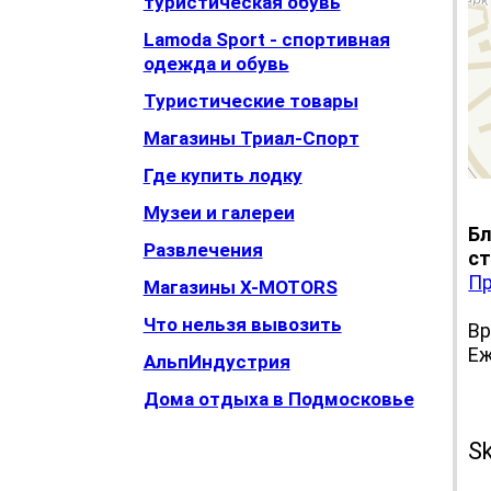
туристическая обувь
Lamoda Sport - спортивная
одежда и обувь
Туристические товары
Магазины Триал-Спорт
Где купить лодку
Музеи и галереи
Бл
Развлечения
ст
Пр
Магазины X-MOTORS
Что нельзя вывозить
Вр
Еж
АльпИндустрия
Дома отдыха в Подмосковье
Те
S