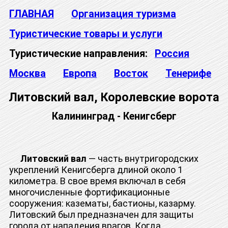
ГЛАВНАЯ
Организация туризма
Туристические товары и услуги
Туристические направления:
Россия
Москва
Европа
Восток
Тенерифе
Литовский вал, Королевские ворота
Калининград - Кенигсберг
Литовский вал
— часть внутригородских
укреплений Кенигсберга длиной около 1
километра. В свое время включал в себя
многочисленные фортификационные
сооружения: казематы, бастионы, казарму.
Литовский был предназначен для защиты
города от нападения врагов. Когда