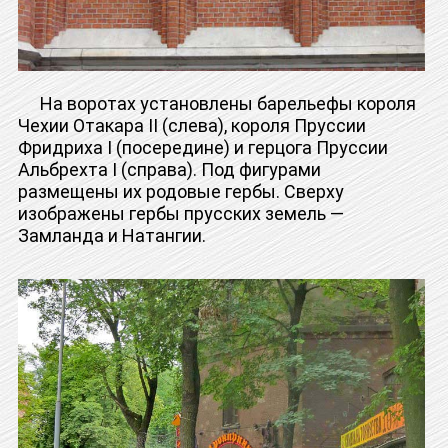
На воротах установлены барельефы короля
Чехии Отакара II (слева), короля Пруссии
Фридриха I (посередине) и герцога Пруссии
Альбрехта I (справа). Под фигурами
размещены их родовые гербы. Сверху
изображены гербы прусских земель —
Замланда и Натангии.