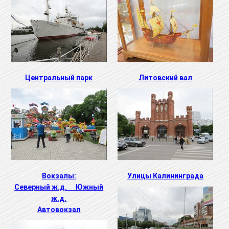
Центральный парк
Литовский вал
Вокзалы:
Улицы Калининграда
Северный ж.д. Южный
ж.д.
Автовокзал