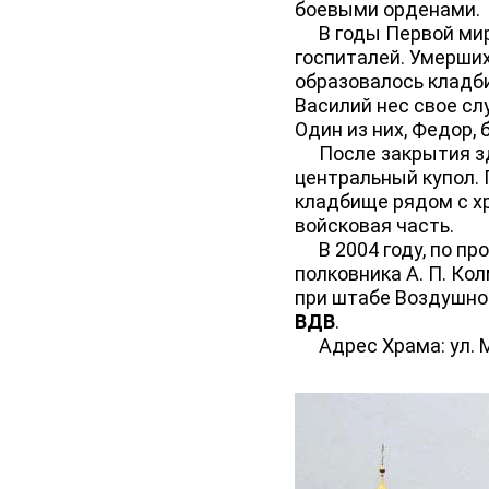
боевыми орденами.
В годы Первой миро
госпиталей. Умерших
образовалось кладби
Василий нес свое сл
Один из них, Федор, 
После закрытия зда
центральный купол. 
кладбище рядом с х
войсковая часть.
В 2004 году, по пр
полковника А. П. Ко
при штабе Воздушно
ВДВ
.
Адрес Храма: ул. Ма