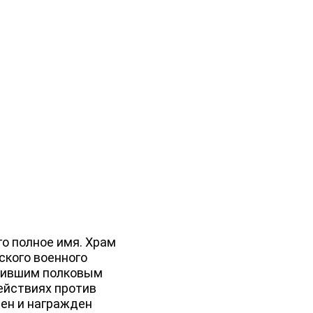
его полное имя. Храм
ского военного
лужившим полковым
ействиях против
нен и награжден