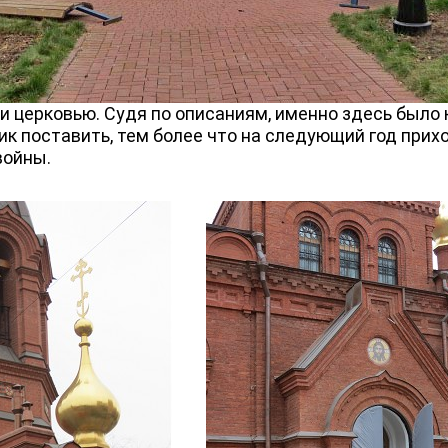
церковью. Судя по описаниям, именно здесь было 
к поставить, тем более что на следующий год прих
войны.