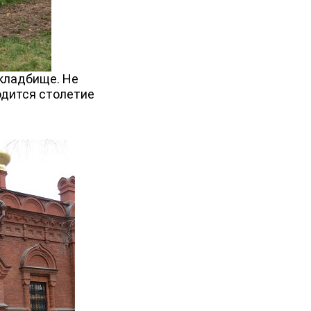
кладбище. Не
одится столетие