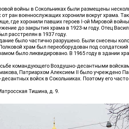
вой войны в Сокольниках были размещены нескол
 от ран военнослужащих хоронили вокруг храма. Так
ще, где хоронили павших героев I-ой Мировой войны
ужение до закрытия храма в 1923-м году. Отец Васил
был расстрелян в 1937 году.
ние было частично разрушено. Были снесены коло
Полковой храм был переоборудован под солдатский 
рамом было ликвидировано. В 1965 году в здании х
осьбе командующего Воздушно-десантными войскам
лмакова, Патриархом Алексием II было учреждено 
-десантных войск в Сокольниках. Поэтому его част
тросская Тишина, д. 9.