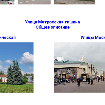
Улица Матросская тишина
Общее описание
ическая
Улицы Мос