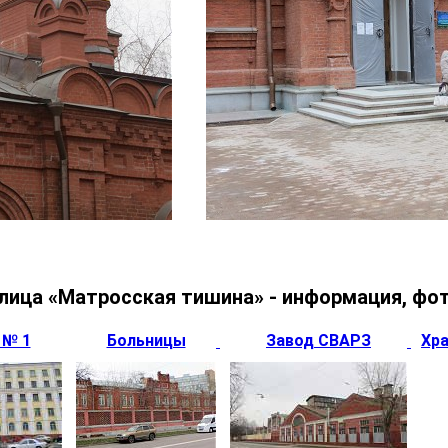
лица «Матросская тишина» - информация, фо
 № 1
Больницы
Завод СВАРЗ
Хр