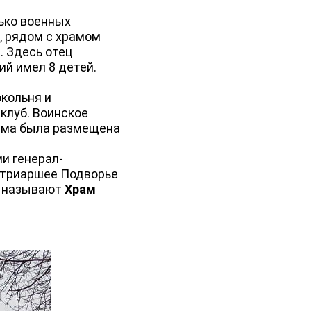
ько военных
, рядом с храмом
. Здесь отец
ий имел 8 детей.
кольня и
клуб. Воинское
рама была размещена
и генерал-
Патриаршее Подворье
о называют
Храм