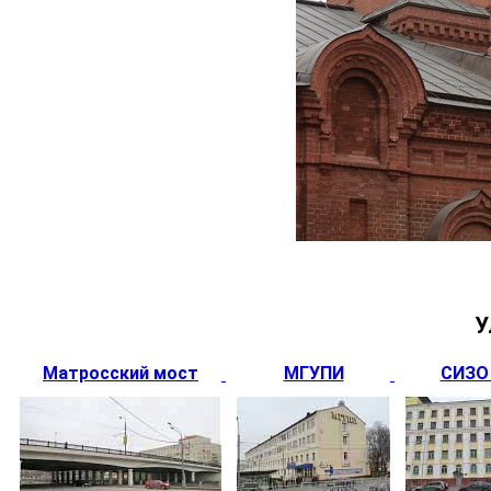
У
Матросский мост
МГУПИ
СИЗО