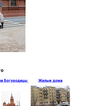
то
ам Богородицы
Жилые дома