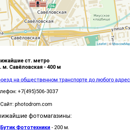
Leaflet
| ©
MoscowMa
ижайшие ст. метро
. м. Савёловская - 400 м
оезд на общественном транспорте до любого адре
лефон: +7(495)506-3037
айт: photodrom.com
лижайшие фотомагазины:
Бутик Фототехники
- 200 м.