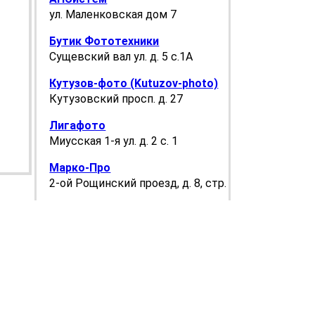
ул. Маленковская дом 7
Бутик Фототехники
Сущевский вал ул. д. 5 с.1А
Кутузов-фото (Kutuzov-photo)
Кутузовский просп. д. 27
Лигафото
Миусская 1-я ул. д. 2 с. 1
Марко-Про
2-ой Рощинский проезд, д. 8, cтр. 5
Мир Фото
Ленинский просп. д. 62
Точка цвета на Тверской
Тверская ул. д. 12 с. 8
Фотогора
Эектрозаводская ул. д. 21