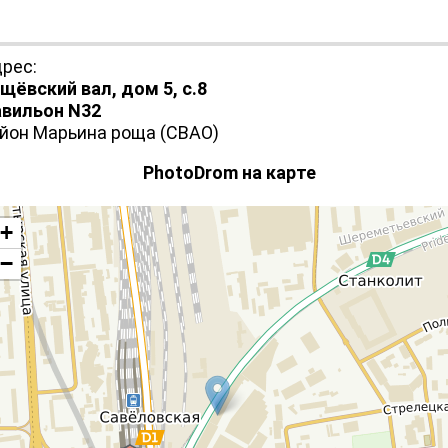
рес:
щёвский вал, дом 5, с.8
вильон N32
йон Марьина роща (СВАО)
PhotoDrom на карте
+
−