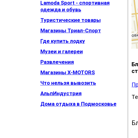
Lamoda Sport - спортивная
одежда и обувь
Туристические товары
Магазины Триал-Спорт
Где купить лодку
Музеи и галереи
Развлечения
Бл
ст
Магазины X-MOTORS
Что нельзя вывозить
Пр
АльпИндустрия
Те
Дома отдыха в Подмосковье
С
Б