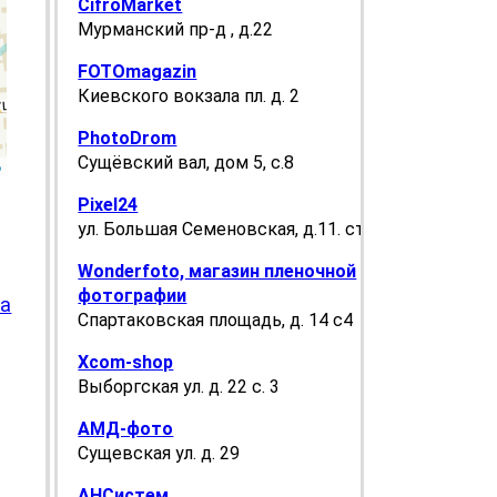
CifroMarket
Мурманский пр-д , д.22
FOTOmagazin
Киевского вокзала пл. д. 2
PhotoDrom
Сущёвский вал, дом 5, с.8
p
Pixel24
ул. Большая Семеновская, д.11. стр. 5
Wonderfoto, магазин пленочной
фотографии
са
Спартаковская площадь, д. 14 с4
Xcom-shop
Выборгская ул. д. 22 с. 3
АМД-фото
Сущевская ул. д. 29
АНСистем