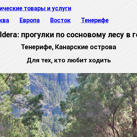
ические товары и услуги
ква
Европа
Восток
Тенерифе
ldera: прогулки по сосновому лесу в 
Тенерифе, Канарские острова
Для тех, кто любит ходить