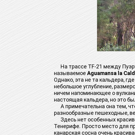
На трассе TF-21 между Пуэрте
называемое
Aguamansa la Cald
Однако, эта не та кальдера, гд
небольшое углубление, размер
ничем напоминающее о вулканич
настоящая кальдера, но это бы
А примечательна она тем, что
разнообразные пешеходные, в
Здесь нет особенных красивос
Тенерифе. Просто место для пр
канарская сосна очень красива