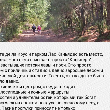
 де ла Крус и парком Лас Каньядес есть место,
era
. Часто его называют просто "Кальдера".
е застывшие потоки лавы и проч. Это просто
ом с приличный стадион, давно заросшее лесом и
еской деятельности. То есть, эта когда-то была
ло давно.
 является центром, откуда отходят
елосипедные и конные маршруты.
тей и удивительностей, которыми так богат
огулок на свежем воздухе по сосновому лесу, а
. Такие прогулки приносят не только