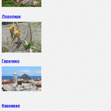
Лоропарк
Гарачико
Карнавал