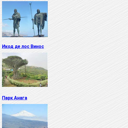
Икод де лос Винос
Парк Анага