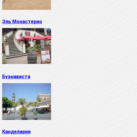
Эль Монастерио
Буэнависта
Канделария