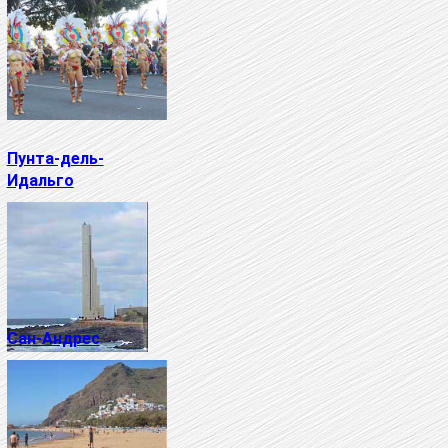
Пунта-дель-
Идальго
Сан-Андрес