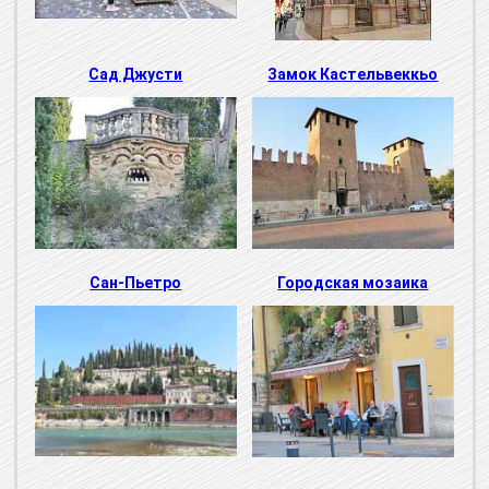
Сад Джусти
Замок Кастельвеккьо
Сан-Пьетро
Городская мозаика