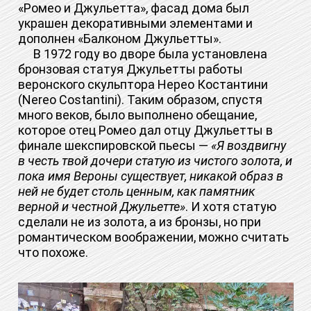
«Ромео и Джульетта», фасад дома был
украшен декоративными элементами и
дополнен «Балконом Джульетты».
В 1972 году во дворе была установлена
бронзовая статуя Джульетты работы
веронского скульптора Нерео Костантини
(Nereo Costantini). Таким образом, спустя
много веков, было выполнено обещание,
которое отец Ромео дал отцу Джульетты в
финале шекспировской пьесы —
«Я воздвигну
в честь твой дочери статую из чистого золота, и
пока имя Вероны существует, никакой образ в
ней не будет столь ценным, как памятник
верной и честной Джульетте»
. И хотя статую
сделали не из золота, а из бронзы, но при
романтическом воображении, можно считать
что похоже.