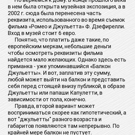
в нем была открыта музейная экспозиция, а в
2002 г. сюда была перенесена часть
реквизита, использованного во время съемок
фильма «Ромео и Джульетта» Ф. Дзефирелли.
Вход в музей стоит 6 евро.
Понятно, что платить даже такие, по
европейским меркам, небольшие деньги
чтобы осмотреть реквизиты фильма
найдется мало желающих. Однако здесь есть
приманка - уже упоминавшийся «Балкон
Джульетты». И вот, заплатив эту сумму,
любой может выйти на балкон и представить
себя перед стоящей внизу публикой, в образе
Джульетты или папаши Капулетти, в
зависимости от пола, конечно.
Правда, второй вариант может
восприниматься скорее как гипотетический, а
вот "джульетты" разного возраста и
габаритов появляются там непрерывно. По
крайней мере балкон не пустует.