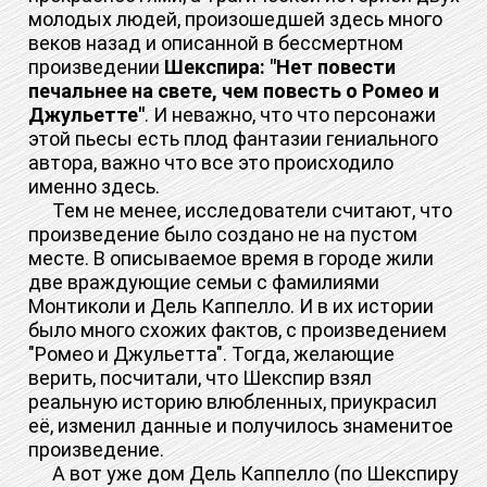
молодых людей, произошедшей здесь много
веков назад и описанной в бессмертном
произведении
Шекспира: "Нет повести
печальнее на свете, чем повесть о Ромео и
Джульетте"
. И неважно, что что персонажи
этой пьесы есть плод фантазии гениального
автора, важно что все это происходило
именно здесь.
Тем не менее, исследователи считают, что
произведение было создано не на пустом
месте. В описываемое время в городе жили
две враждующие семьи с фамилиями
Монтиколи и Дель Каппелло. И в их истории
было много схожих фактов, с произведением
"Ромео и Джульетта". Тогда, желающие
верить, посчитали, что Шекспир взял
реальную историю влюбленных, приукрасил
её, изменил данные и получилось знаменитое
произведение.
А вот уже дом Дель Каппелло (по Шекспиру