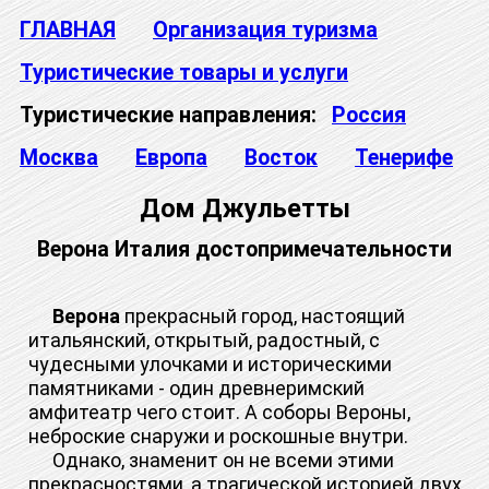
ГЛАВНАЯ
Организация туризма
Туристические товары и услуги
Туристические направления:
Россия
Москва
Европа
Восток
Тенерифе
Дом Джульетты
Верона Италия достопримечательности
Верона
прекрасный город, настоящий
итальянский, открытый, радостный, с
чудесными улочками и историческими
памятниками - один древнеримский
амфитеатр чего стоит. А соборы Вероны,
неброские снаружи и роскошные внутри.
Однако, знаменит он не всеми этими
прекрасностями, а трагической историей двух