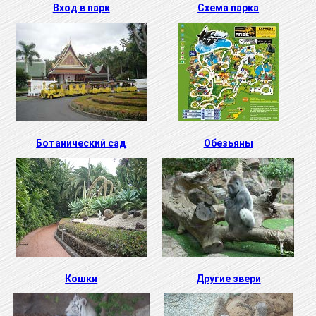
Вход в парк
Схема парка
Ботанический сад
Обезьяны
Кошки
Другие звери