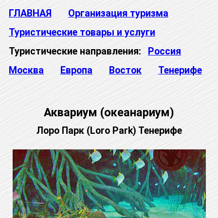
ГЛАВНАЯ
Организация туризма
Туристические товары и услуги
Туристические направления:
Россия
Москва
Европа
Восток
Тенерифе
Аквариум (океанариум)
Лоро Парк (Loro Park) Тенерифе