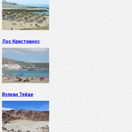
Лос Кристианос
Вулкан Тейде