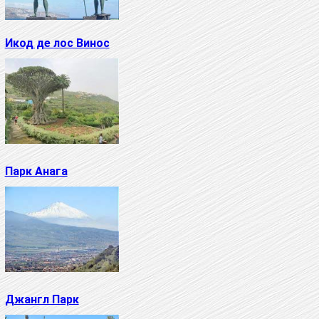
Икод де лос Винос
Парк Анага
Джангл Парк