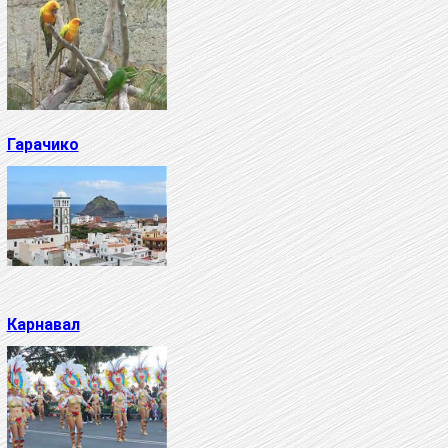
Гарачико
Карнавал