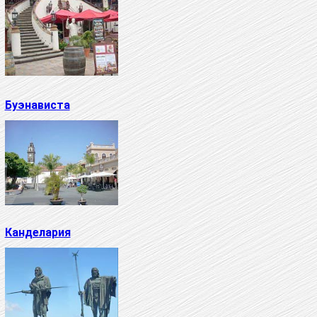
Буэнависта
Канделария