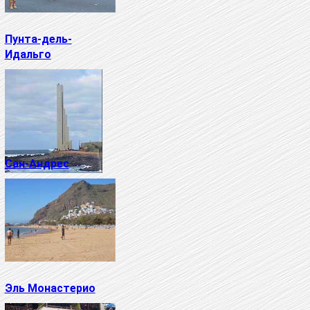
Пунта-дель-
Идальго
Сан-Андрес
Эль Монастерио