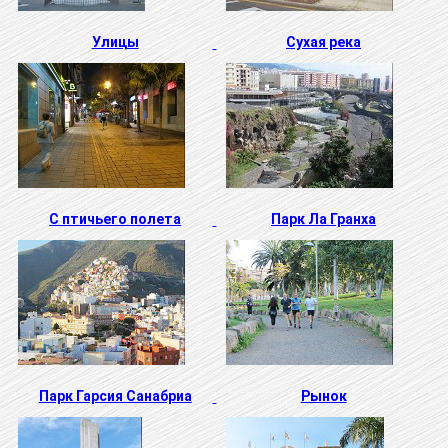
Улицы
Сухая река
С птичьего полета
Парк Ла Гранха
Парк Гарсия Санабриа
Рынок