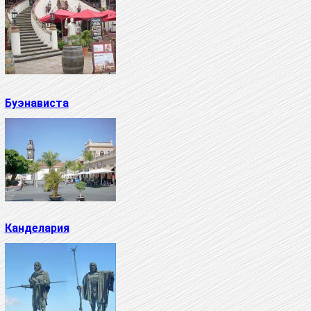
Буэнависта
Канделария