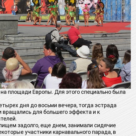
а площади Европы. Для этого специально была
ырех дня до восьми вечера, тогда эстрада
 вращались для большего эффекта и к
телей.
щем задолго, еще днем, занимали сидячие
некоторые участники карнавального парада, в