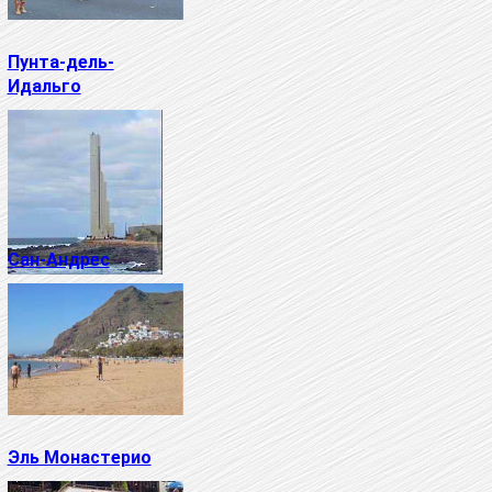
Пунта-дель-
Идальго
Сан-Андрес
Эль Монастерио