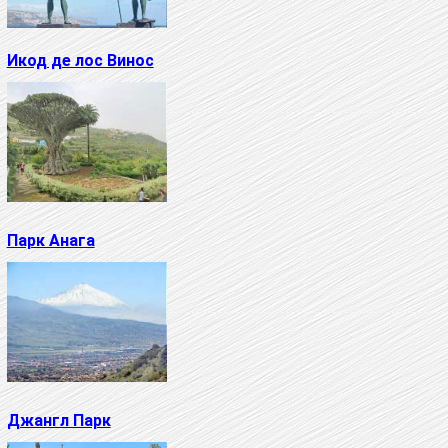
Икод де лос Винос
Парк Анага
Джангл Парк