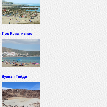
Лос Кристианос
Вулкан Тейде