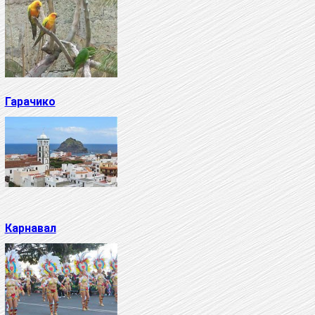
Гарачико
Карнавал