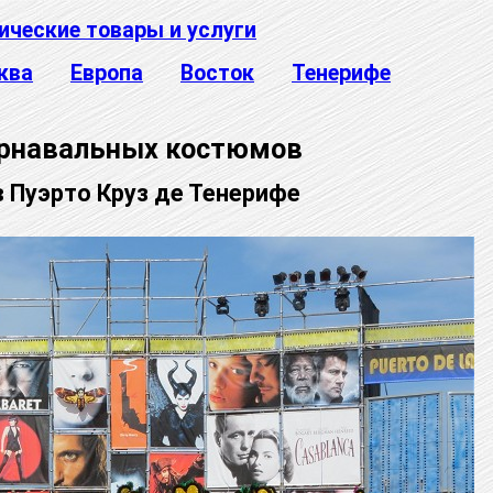
ические товары и услуги
ква
Европа
Восток
Тенерифе
арнавальных костюмов
в Пуэрто Круз де Тенерифе