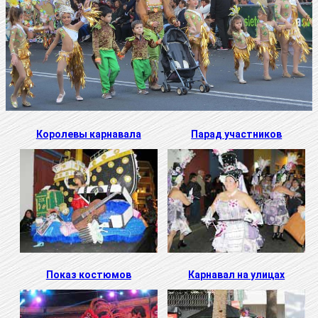
Королевы карнавала
Парад участников
Показ костюмов
Карнавал на улицах