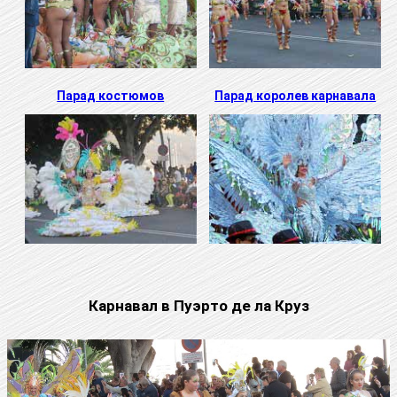
Парад костюмов
Парад королев карнавала
Карнавал в Пуэрто де ла Круз