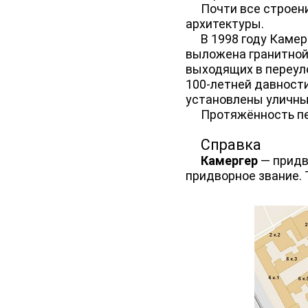
Почти все строения
архитектуры.
В 1998 году Камерг
выложена гранитной
выходящих в переул
100-летней давност
установлены уличные
Протяжённость пер
Справка
Камергер
— придво
придворное звание. 