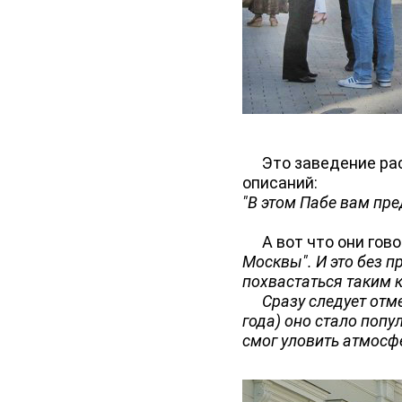
Это заведение расп
описаний:
"В этом Пабе вам пр
А вот что они говор
Москвы". И это без п
похвастаться таким 
Сразу следует отмет
года) оно стало попу
смог уловить атмосфе