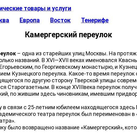
ические товары и услуги
ква
Европа
Восток
Тенерифе
Камергерский переулок
реулок
– одна из старейших улиц Москвы. На протяж
олько названий. В XVI—XVII веках именовался Квасн
 Егорьевским, по Георгиевскому монастырю, и Кузнец
ем Кузнецкого переулка. Какое-то время переулок
ящегося по другую сторону Тверской улицы соврем
ся Старогазетным. В конце XVIIIвека переулок полу
кий, по жившим здесь чиновникам, имевшим придво
 в связи с 25-летним юбилеем находящегося здесь
адемического театра переулок был переименован в 
атра».
ку было возвращено название «Камергерский», кото