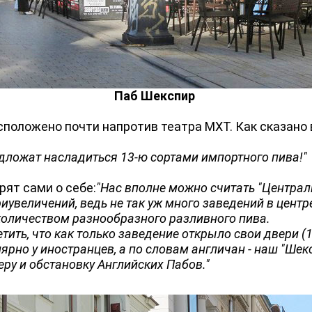
Паб Шекспир
оложено почти напротив театра МХТ. Как сказано 
едложат насладиться 13-ю сортами импортного пива!"
ят сами о себе:
"Нас вполне можно считать "Центра
риувеличений, ведь не так уж много заведений в цент
количеством разнообразного разливного пива.
ить, что как только заведение открыло свои двери (
лярно у иностранцев, а по словам англичан - наш "Шек
ру и обстановку Английских Пабов."