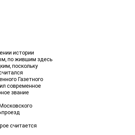
ении истории
ым, по жившим здесь
ким, поскольку
 считался
енного Газетного
чил современное
рное звание
 Московского
«проезд
рое считается