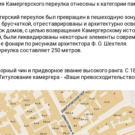
 Камергерского переулка отнесены к категории па
ерский переулок был превращен в пешеходную зону
 брусчаткой, отреставрированы и архитектурно о
ок домов, с целью возвращения Камергерскому исто
и, были ликвидированы некоторые элементы соврем
 фонари по рисункам архитектора Ф. О. Шехтеля.
еулка составляет 250 метров.
рный чин и придворное звание высокого ранга. С 18
Титулование камергера - «Ваше превосходительство»,