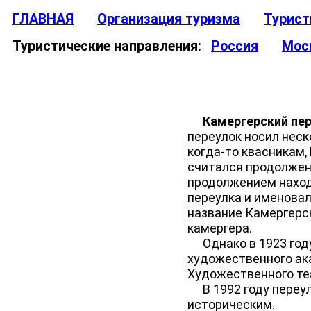
ГЛАВНАЯ
Организация туризма
Турист
Туристические направления:
Россия
Мос
Камергерский пе
переулок носил неск
когда-то квасникам,
считался продолжени
продолжением наход
переулка и именовал
название Камергерс
камергера.
Однако в 1923 году
художественного ак
Художественного те
В 1992 году переул
историческим.