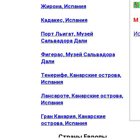
Жирона, Испания
М
Кадакес, Испания
Ис
Порт Льигат, Музей
Сальвадора Дали
Фигерас, Музей Сальвадора
Дали
Тенерифе, Канарские острова,
Испания
Лансароте, Канарские острова,
Испания
Гран Канария, Канарские
острова, Испания
Страны Европы