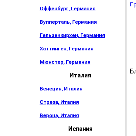
Пр
Оффенбург, Германия
Вупперталь, Германия
E
a
Гельзенкирхен, Германия
i
Хаттинген, Германия
Гр
пн
Мюнстер, Германия
Б
Италия
Венеция, Италия
Стреза, Италия
Верона, Италия
Испания