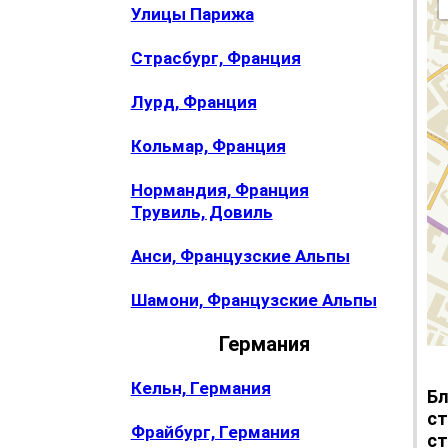
Улицы Парижа
Страсбург, Франция
Лурд, Франция
Кольмар, Франция
Нормандия, Франция
Трувиль, Довиль
Анси, Французские Альпы
Шамони, Французские Альпы
Германия
Кельн, Германия
Бл
ст
Фрайбург, Германия
ст