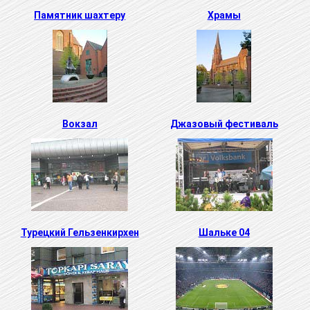
Памятник шахтеру
Храмы
Вокзал
Джазовый фестиваль
Турецкий Гельзенкирхен
Шальке 04