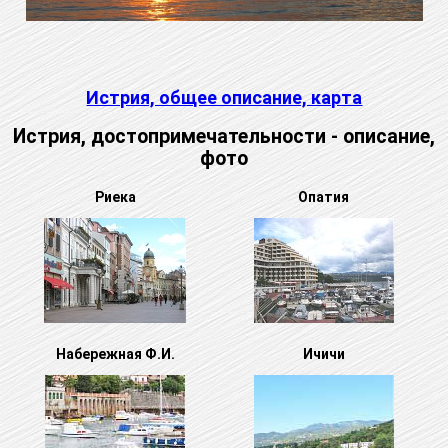
Истрия, общее описание, карта
Истрия, достопримечательности - описание,
фото
Риека
Опатия
Набережная Ф.И.
Ичичи