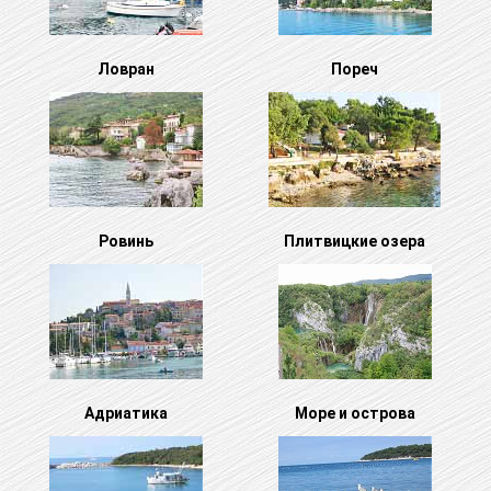
Ловран
Пореч
Ровинь
Плитвицкие озера
Адриатика
Море и острова