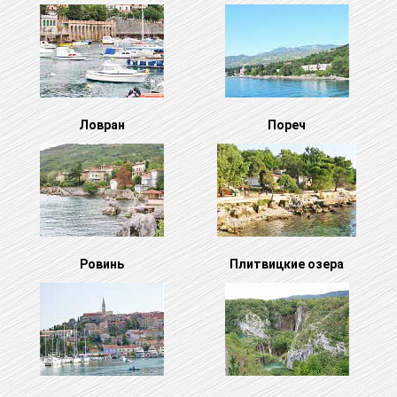
Ловран
Пореч
Ровинь
Плитвицкие озера