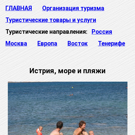
ГЛАВНАЯ
Организация туризма
Туристические товары и услуги
Туристические направления:
Россия
Москва
Европа
Восток
Тенерифе
Истрия, море и пляжи