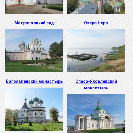
Митрополичий сад
Озеро Неро
Богоявленский монастырь
Спасо-Яковлевский
монастырь