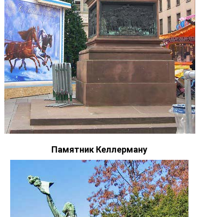
Памятник Келлерману