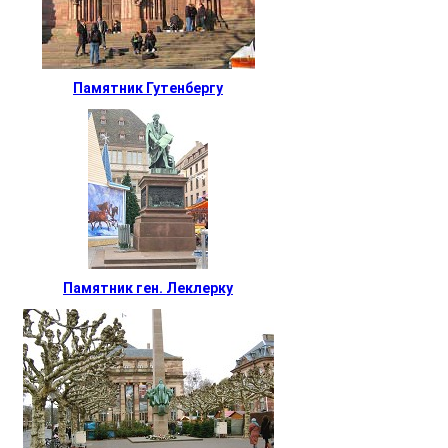
Памятник Гутенбергу
Памятник ген. Леклерку