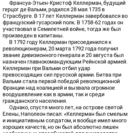
Франсуа-Этьен-Кристоф Келлерман, будущий
герцог де Вальми, родился 28 мая 1735 в
Страсбурге. В 17 лет Келлерман завербовался во
французский гусарский полк. В 1758-62 годах он
участвовал в Семилетней войне, тогда же был
произведен в капитаны.
В 1792 году Келлерман присоединился к
революционерам, 20 марта 1792 года получил
звание дивизионного генерала и 20 августа был
назначен главнокомандующим Рейнской армией.
Келлерман при Вальми отбил удар
превосходящих сил прусской армии. Битва при
Вальми стала первой победой революционной
Франции над коалицией и вызвала огромное
воодушевление как в армии, так и среди
гражданского населения.
Однако, спустя много лет, на острове святой
Елены, Наполеон писал: «Келлерман был смелым
и инициативным солдатом, и вообще имел много
хороших качеств, но он был абсолютно лишен