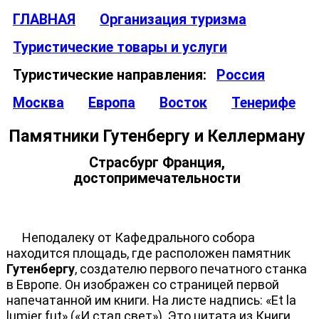
ГЛАВНАЯ
Организация туризма
Туристические товары и услуги
Туристические направления:
Россия
Москва
Европа
Восток
Тенерифе
Памятники Гутенбергу и Келлерману
Страсбург Франция,
достопримечательности
Неподалеку от Кафедрального собора
находится площадь, где расположен памятник
Гутенбергу
, создателю первого печатного станка
в Европе. Он изображен со страницей первой
напечатанной им книги. На листе надпись: «Et la
lumier fut» («И стал свет»). Это цитата из Книги