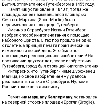
Бытия, отпечатанной Гутенбергом в 1455 году.
Памятник установлен в 1840 г., тогда же
площадь, ранее называвшаяся площадью
Святого Мартина (Saint-Martin) была
переименована в площадь Гутенберга.
Именно в Страсбурге Иоганн Гутенберг
изобрел способ книгопечатания с помощью
наборного шрифта. С тех пор прошло не одно
столетие, а принцип печати практически не
изменился и по сей день. Это было по-
настоящему революционное изобретение! На
протяжении двухсот лет, после изобретения
Гутенберга, город был столицей книгопечатания.
Интересно, что Гутенберг - немец, уроженец
Майнца, но свое изобретение ему удалось
реализовать только в Страсбурге. Ну, нам в
России такое не в диковинку.
Памятник
маршалу Келлерману
, установлен
на северной стороне площади Брогли (Broglie).