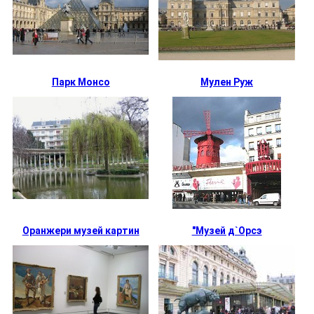
Парк Монсо
Мулен Руж
Оранжери музей картин
"Музей д`Орсэ