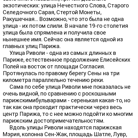
экзотических: улица Нечестного Слова, Старого
Селедочного Сарая, Стертой Монеты,
Ракушечная... Возможно, что это была не одна
улица - их потом слили. В начале 19-го столетия
улица была спрямлена и получила свое
нынешнее имя. Сейчас она является одной из
главных улиц Парижа.
Улица Риволи - одна из самых длинных в
Париже, естественное продолжение Елисейских
Полей на восток от площади Согласия.
Протянулась по правому берегу Сены на три
километра параллельно течению реки.
Сама по себе улица Риволи мне показалась не
очень видной, по сравнению с роскошными
парижскимибульварами - серенькая какая-то, но
так как она проходит практически через весь
центр Парижа, то с нее можно подойти ко многим
парижским достопримечательностям.
Вдоль улицы Риволи находятся парижская
Мэрия, колонна Сен-Жак, площадь Шатле, Лувр,