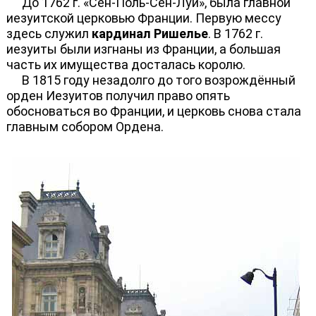
До 1762 г. «Сен-Поль-Сен-Луи», была главной
иезуитской церковью Франции. Первую мессу
здесь служил
кардинал Ришелье
. В 1762 г.
иезуиты были изгнаны из Франции, а большая
часть их имущества досталась королю.
В 1815 году незадолго до того возрождённый
орден Иезуитов получил право опять
обосноваться во Франции, и церковь снова стала
главным собором Ордена.