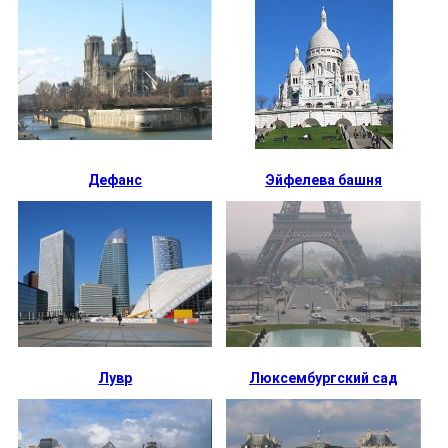
Дефанс
Эйфелева башня
Лувр
Люксембургский сад