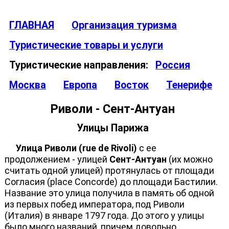
ГЛАВНАЯ
Организация туризма
Туристические товары и услуги
Туристические направления:
Россия
Москва
Европа
Восток
Тенерифе
Риволи - Сент-Антуан
Улицы Парижа
Улица Риволи (rue de Rivoli)
с ее
продолжением - улицей
Сент-Антуан
(их можно
считать одной улицей) протянулась от площади
Согласия (place Concorde) до площади Бастилии.
Название это улица получила в память об одной
из первых побед императора, под Риволи
(Италия) в январе 1797 года. До этого у улицы
было много названий, причем довольно