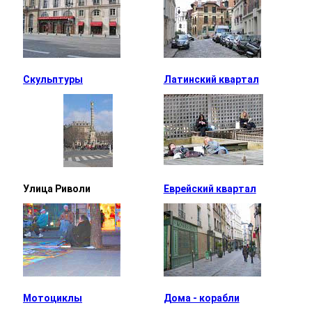
Скульптуры
Латинский квартал
Улица Риволи
Еврейский квартал
Мотоциклы
Дома - корабли