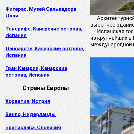
Фигерас, Музей Сальвадора
Дали
Архитектурной 
высотное здание
Тенерифе, Канарские острова,
Испанская гос
Испания
из крупнейших в 
международной 
Лансароте, Канарские острова,
Испания
Гран Канария, Канарские
острова, Испания
Страны Европы
Хорватия, Истрия
Венло, Нидерланды
Братислава, Словакия