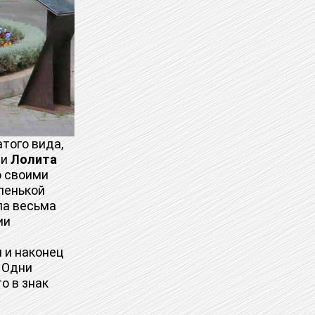
того вида,
ни
Лолита
о своими
ленькой
ла весьма
ии
 и наконец
 Одни
о в знак