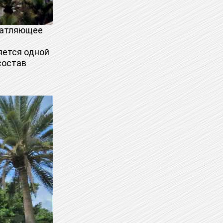
чатляющее
ляется одной
состав