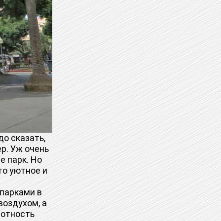
до сказать,
ер. Уж очень
е парк. Но
то уютное и
парками в
воздухом, а
лотность