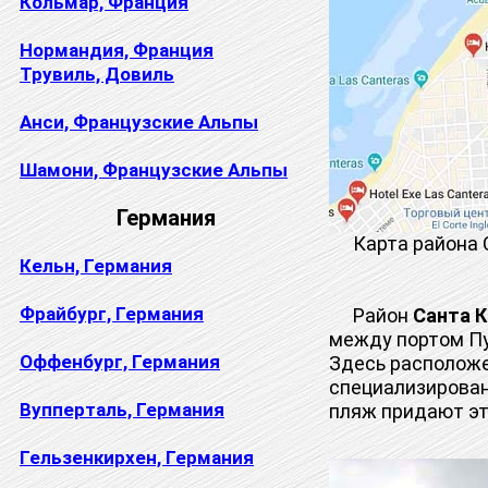
Кольмар, Франция
Нормандия, Франция
Трувиль, Довиль
Анси, Французские Альпы
Шамони, Французские Альпы
Германия
Карта района Са
Кельн, Германия
Фрайбург, Германия
Район
Санта К
между портом Пу
Оффенбург, Германия
Здесь расположе
специализирован
Вупперталь, Германия
пляж придают эт
Гельзенкирхен, Германия