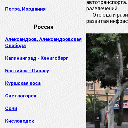
автотранспорта.
развлечений.
Петра, Иордания
Отсюда и разные
развитая инфрас
Россия
Александров, Александровская
Слобода
Калининград - Кенигсберг
Балтийск - Пиллау
Куршская коса
Светлогорск
Сочи
Кисловодск