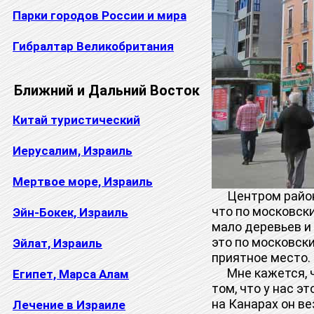
Парки городов России и мира
Гибралтар Великобритания
Ближний и Дальний Восток
Китай туристический
Иерусалим, Израиль
Мертвое море, Израиль
Центром район
что по московски
Эйн-Бокек, Израиль
мало деревьев и 
это по московски
Эйлат, Израиль
приятное место.
Мне кажется, чт
Египет, Марса Алам
том, что у нас 
на Канарах он в
Лечение в Израиле