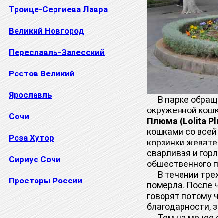
Троице-Сергиева Лавра
Великий Новгород
Переславль-Залесский
Ростов Великий
Ярославль
В парке обраща
окруженной кошк
Сочи
Плюма (Lolita P
кошками со всей
Роза Хутор
корзинки жевате
сварливая и горл
Сириус Сочи
общественного по
В течении трех 
Просторы России
померла. После 
говорят потому ч
благодарности, з
Тем не менее се