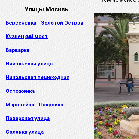
Улицы Москвы
Берсеневка - Золотой Остров"
Кузнецкий мост
Варварка
Никольская улица
Никольская пешеходная
Остоженка
Маросейка - Покровка
Поварская улица
Солянка улица