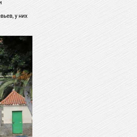
и
ьев, у них