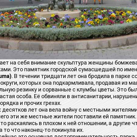
ет на себя внимание скульптура женщины бомжева
ами. Это памятник городской сумасшедшей по име
luma)
. В течении тридцати лет она бродила в парке с
 округи, которых она подкармливала, продавая из ма
льную резинку и сорванные с клумбы цветы. Это бы
астая особа. Её обвиняли в антисанитарии, нарушен
рядка и прочих грехах.
десятков лет она вела войну с местными жителями
чего эти же местные жители поставили ей памятник.
то раскаялись в плохом к ней отношении, а другие чт
а то что наконец-то покинула их.
йчас это основная достопримечательность парка.