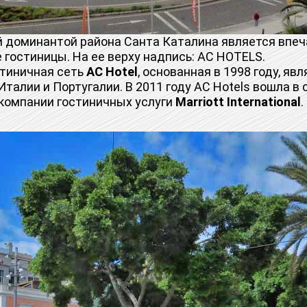
доминантой района Санта Каталина является впе
 гостиницы. На ее верху надпись: AC HOTELS.
тиничная сеть
AC Hotel
, основанная в 1998 году, яв
Италии и Португалии. В 2011 году AC Hotels вошла в 
компании гостиничных услуги
Marriott International
.