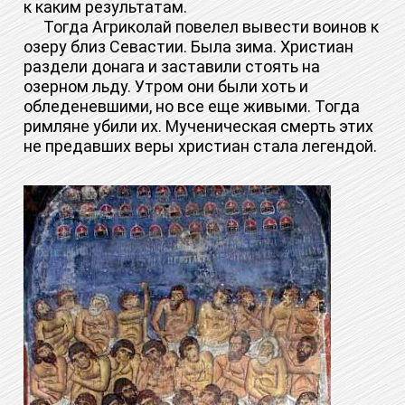
к каким результатам.
Тогда Агриколай повелел вывести воинов к
озеру близ Севастии. Была зима. Христиан
раздели донага и заставили стоять на
озерном льду. Утром они были хоть и
обледеневшими, но все еще живыми. Тогда
римляне убили их. Мученическая смерть этих
не предавших веры христиан стала легендой.