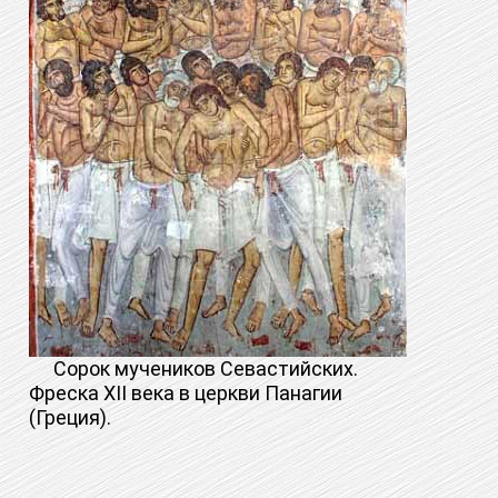
Сорок мучеников Севастийских.
Фреска XII века в церкви Панагии
(Греция).