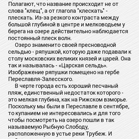
Полагают, что название происходит не от
слова "клещ", а от глагола "клескать" -
плескать. Из-за резкого контраста между
большой глубиной в центре и мелководьем у
берега на озере действительно наблюдается
постоянный плеск волн.
Озеро знаменито своей пресноводной
сельдью - ряпушкой, которую даже подавали к
столу московских великих князей и царей. Она
так и называлась - «Царская сельдь».
Изображение ряпушки помещено на гербе
Переславля-Залесского.
В черте города есть хороший песчаный
пляж, единственный недостаток которого -
это мелкая глубина, как на Рижском взморье.
Поскольку мы были в Переславле в сентябре,
то купанием не интересовались и для того
чтобы посмотреть на озеро пошли в так
называемую Рыбную Слободу,
расположенную в устье реки Трубеж. И