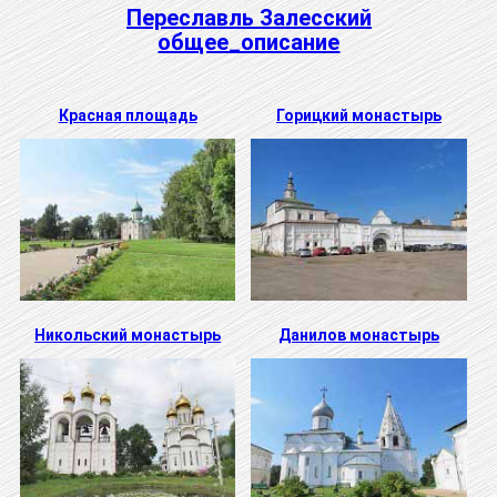
Переславль Залесский
общее_описание
Красная площадь
Горицкий монастырь
Никольский монастырь
Данилов монастырь