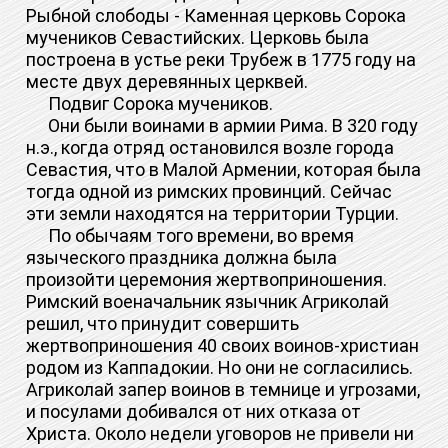
Рыбной слободы - Каменная церковь Сорока
мучеников Севастийских. Церковь была
построена в устье реки Трубеж в 1775 году на
месте двух деревянных церквей.
Подвиг Сорока мучеников.
Они были воинами в армии Рима. В 320 году
н.э., когда отряд остановился возле города
Севастия, что в Малой Армении, которая была
тогда одной из римских провинций. Сейчас
эти земли находятся на территории Турции.
По обычаям того времени, во время
языческого праздника должна была
произойти церемония жертвоприношения.
Римский военачальник язычник Агриколай
решил, что принудит совершить
жертвоприношения 40 своих воинов-христиан
родом из Каппадокии. Но они не согласились.
Агриколай запер воинов в темнице и угрозами,
и посулами добивался от них отказа от
Христа. Около недели уговоров не привели ни